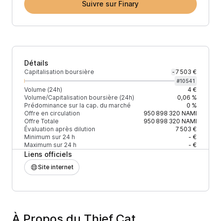
Suivre sur Finary
Détails
Capitalisation boursière
7 503 €
-
#
10541
Volume (24h)
4 €
Volume/Capitalisation boursière (24h)
0,06 %
Prédominance sur la cap. du marché
0 %
Offre en circulation
950 898 320
NAMI
Offre Totale
950 898 320
NAMI
Évaluation après dilution
7 503 €
Minimum sur 24 h
- €
Maximum sur 24 h
- €
Liens officiels
Site internet
À Propos du Thief Cat