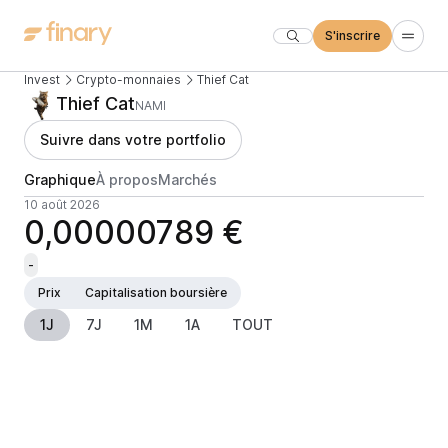
S'inscrire
Invest
Crypto-monnaies
Thief Cat
Thief Cat
NAMI
Suivre dans votre portfolio
Graphique
À propos
Marchés
10 août 2026
0,00000789 €
-
Prix
Capitalisation boursière
1J
7J
1M
1A
TOUT