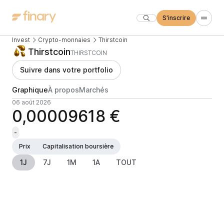
S'inscrire
Invest
Crypto-monnaies
Thirstcoin
Thirstcoin
THIRSTCOIN
Suivre dans votre portfolio
Graphique
À propos
Marchés
06 août 2026
0,00009618 €
-
Prix
Capitalisation boursière
1J
7J
1M
1A
TOUT