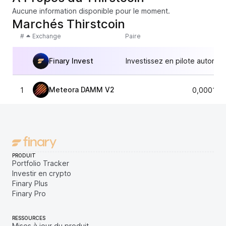
Aucune information disponible pour le moment.
Marchés Thirstcoin
#
Exchange
Paire
Finary Invest
Investissez en pilote automat
Meteora DAMM V2
1
0,000111
PRODUIT
Portfolio Tracker
Investir en crypto
Finary Plus
Finary Pro
RESSOURCES
Mises à jour du produit