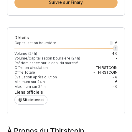
Suivre sur Finary
Détails
Capitalisation boursière
- €
-
#
Volume (24h)
4 €
Volume/Capitalisation boursière (24h)
-
Prédominance sur la cap. du marché
-
Offre en circulation
-
THIRSTCOIN
Offre Totale
-
THIRSTCOIN
Évaluation après dilution
- €
Minimum sur 24 h
- €
Maximum sur 24 h
- €
Liens officiels
Site internet
À Propos du Thirstcoin