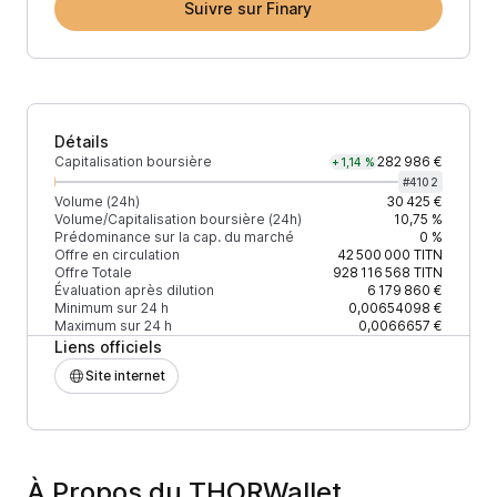
Suivre sur Finary
Détails
Capitalisation boursière
282 986 €
+1,14 %
#
4102
Volume (24h)
30 425 €
Volume/Capitalisation boursière (24h)
10,75 %
Prédominance sur la cap. du marché
0 %
Offre en circulation
42 500 000
TITN
Offre Totale
928 116 568
TITN
Évaluation après dilution
6 179 860 €
Minimum sur 24 h
0,00654098 €
Maximum sur 24 h
0,0066657 €
Liens officiels
Site internet
À Propos du THORWallet