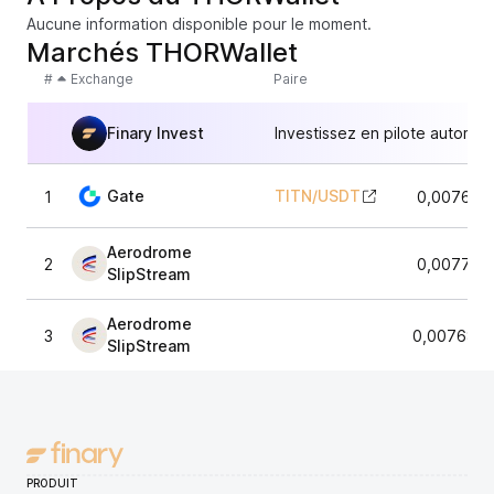
Aucune information disponible pour le moment.
Marchés THORWallet
#
Exchange
Paire
Finary Invest
Investissez en pilote automat
Gate
TITN
/
USDT
1
0,007697
Aerodrome
2
0,007723
SlipStream
Aerodrome
3
0,0076857
SlipStream
PRODUIT