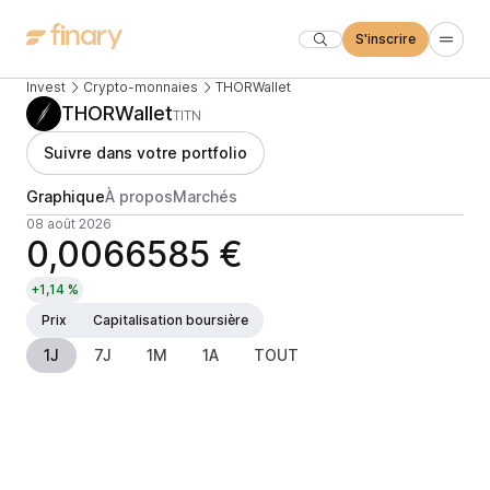
S'inscrire
Invest
Crypto-monnaies
THORWallet
THORWallet
TITN
Suivre dans votre portfolio
Graphique
À propos
Marchés
08 août 2026
0,0066585 €
+1,14 %
Prix
Capitalisation boursière
1J
7J
1M
1A
TOUT