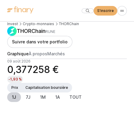
S'inscrire
Invest
Crypto-monnaies
THORChain
THORChain
RUNE
Suivre dans votre portfolio
Graphique
À propos
Marchés
09 août 2026
0,377258 €
-1,93 %
Prix
Capitalisation boursière
1J
7J
1M
1A
TOUT