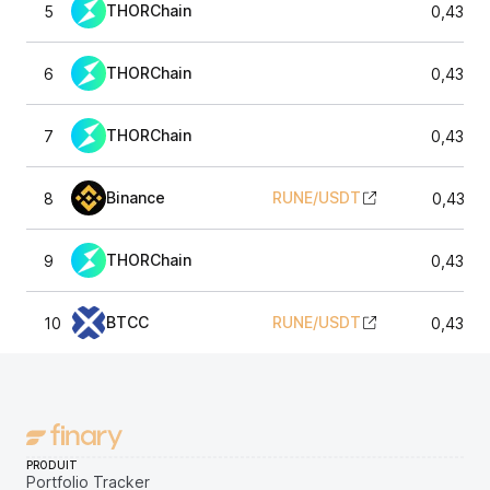
THORChain
5
0,4340
THORChain
6
0,4340
THORChain
7
0,4340
Binance
RUNE
/
USDT
8
0,4337
THORChain
9
0,4340
BTCC
RUNE
/
USDT
10
0,4347
PRODUIT
Portfolio Tracker