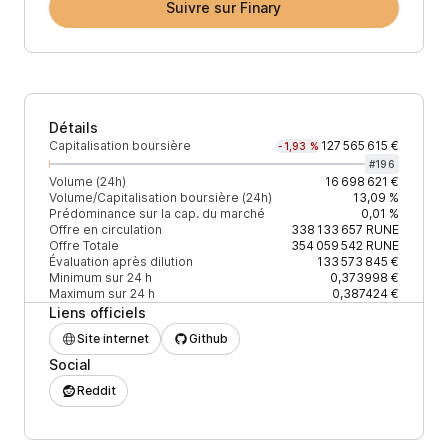
Suivre sur Finary
Détails
Capitalisation boursière
127 565 615 €
-1,93 %
#
196
Volume (24h)
16 698 621 €
Volume/Capitalisation boursière (24h)
13,09 %
Prédominance sur la cap. du marché
0,01 %
Offre en circulation
338 133 657
RUNE
Offre Totale
354 059 542
RUNE
Évaluation après dilution
133 573 845 €
Minimum sur 24 h
0,373998 €
Maximum sur 24 h
0,387424 €
Liens officiels
Site internet
Github
Social
Reddit