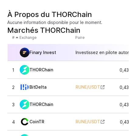
À Propos du THORChain
Aucune information disponible pour le moment.
Marchés THORChain
#
Exchange
Paire
Finary Invest
Investissez en pilote automat
THORChain
1
0,4340
BitDelta
RUNE
/
USDT
2
0,4347
THORChain
3
0,4340
CoinTR
RUNE
/
USDT
4
0,4337