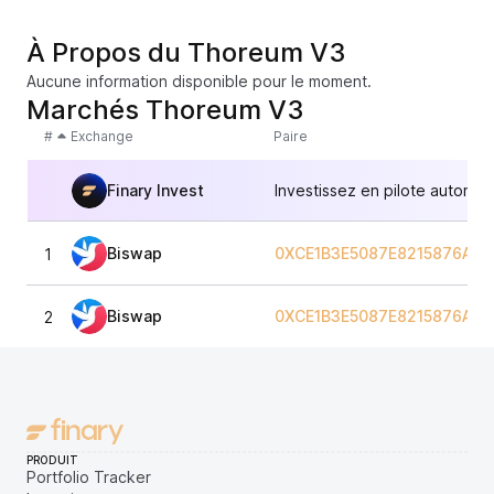
À Propos du Thoreum V3
Aucune information disponible pour le moment.
Marchés Thoreum V3
#
Exchange
Paire
Finary Invest
Investissez en pilote automat
Biswap
0XCE1B3E5087E8215876AF
1
Biswap
0XCE1B3E5087E8215876AF
2
PRODUIT
Portfolio Tracker