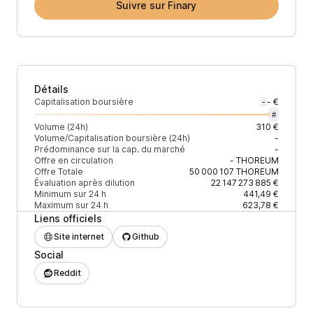
Suivre sur Finary
Détails
Capitalisation boursière
- €
-
#
Volume (24h)
310 €
Volume/Capitalisation boursière (24h)
-
Prédominance sur la cap. du marché
-
Offre en circulation
-
THOREUM
Offre Totale
50 000 107
THOREUM
Évaluation après dilution
22 147 273 885 €
Minimum sur 24 h
441,49 €
Maximum sur 24 h
623,78 €
Liens officiels
Site internet
Github
Social
Reddit