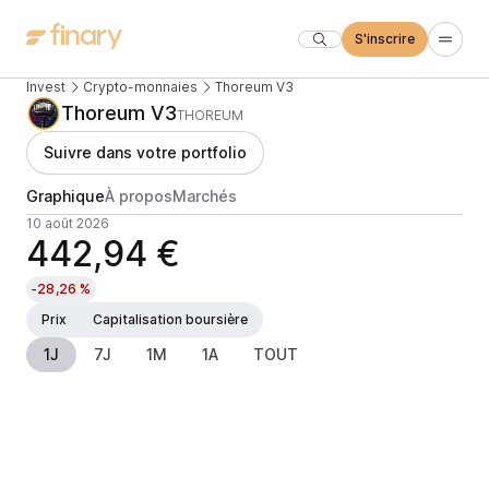
S'inscrire
Invest
Crypto-monnaies
Thoreum V3
Thoreum V3
THOREUM
Suivre dans votre portfolio
Graphique
À propos
Marchés
10 août 2026
442,94 €
-28,26 %
Prix
Capitalisation boursière
1J
7J
1M
1A
TOUT