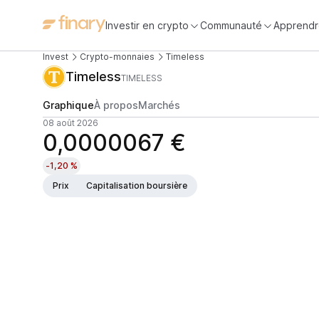
Investir en crypto
Communauté
Apprendr
Invest
Crypto-monnaies
Timeless
Timeless
TIMELESS
Graphique
À propos
Marchés
08 août 2026
0,0000067 €
-1,20 %
Prix
Capitalisation boursière