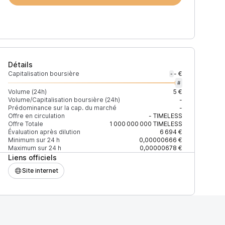
Détails
Capitalisation boursière
- €
-
#
Volume (24h)
5 €
Volume/Capitalisation boursière (24h)
-
Prédominance sur la cap. du marché
-
)
% du volume
Confiance
Mis à jour
Offre en circulation
-
TIMELESS
Offre Totale
1 000 000 000
TIMELESS
Évaluation après dilution
6 694 €
Minimum sur 24 h
0,00000666 €
Maximum sur 24 h
0,00000678 €
Liens officiels
$
100 %
Récemment
ÉLEVÉE
Site internet