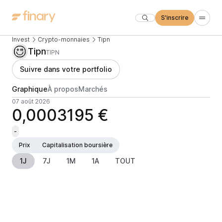
S'inscrire
Invest
Crypto-monnaies
Tipn
Tipn
TIPN
Suivre dans votre portfolio
Graphique
À propos
Marchés
07 août 2026
0,0003195 €
-
Prix
Capitalisation boursière
1J
7J
1M
1A
TOUT