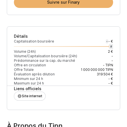
Suivre sur Finary
Détails
Capitalisation boursière
- €
-
#
Volume (24h)
2 €
Volume/Capitalisation boursière (24h)
-
Prédominance sur la cap. du marché
-
Offre en circulation
-
TIPN
Offre Totale
1 000 000 000
TIPN
Évaluation après dilution
319 504 €
Minimum sur 24 h
- €
Maximum sur 24 h
- €
Liens officiels
Site internet
À Propos du Tipn