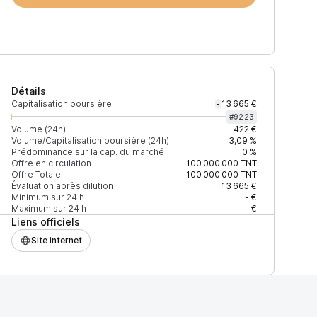
Détails
Capitalisation boursière
13 665 €
-
#
9223
Volume (24h)
422 €
Volume/Capitalisation boursière (24h)
3,09 %
Prédominance sur la cap. du marché
0 %
Offre en circulation
100 000 000
TNT
Offre Totale
100 000 000
TNT
Évaluation après dilution
13 665 €
Minimum sur 24 h
- €
Maximum sur 24 h
- €
Liens officiels
Site internet