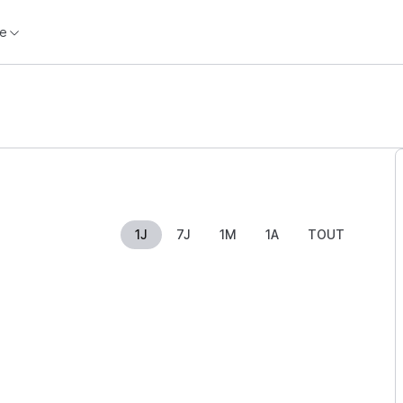
e
1J
7J
1M
1A
TOUT