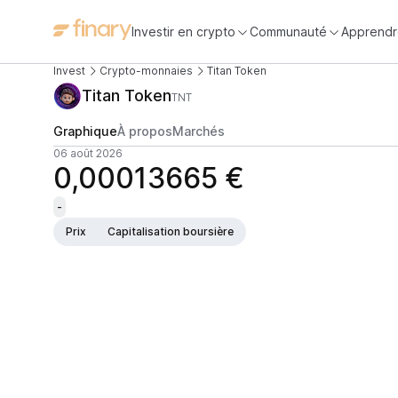
Investir en crypto
Communauté
Apprendr
Invest
Crypto-monnaies
Titan Token
Titan Token
TNT
Graphique
À propos
Marchés
06 août 2026
0,00013665 €
-
Prix
Capitalisation boursière