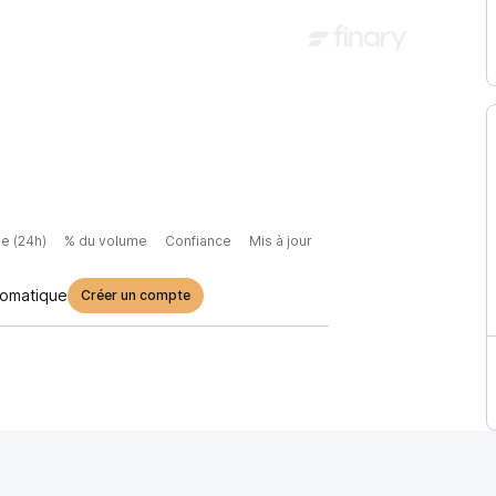
e (24h)
% du volume
Confiance
Mis à jour
tomatique
Créer un compte