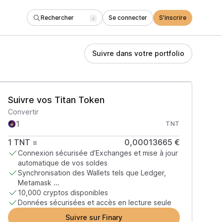
Rechercher
Se connecter
S'inscrire
/
Suivre dans votre portfolio
Suivre vos Titan Token
Convertir
TNT
1
TNT
=
0,00013665 €
Connexion sécurisée d’Exchanges et mise à jour
automatique de vos soldes
Synchronisation des Wallets tels que Ledger,
Metamask ...
10,000 cryptos disponibles
Données sécurisées et accès en lecture seule
Suivre sur Finary