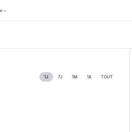
e
1J
7J
1M
1A
TOUT