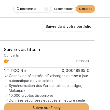
Rechercher
Se connecter
S'inscrire
/
Suivre dans votre portfolio
Suivre vos titcoin
Convertir
TITCOIN
1
TITCOIN
=
0,00018965 €
Connexion sécurisée d’Exchanges et mise à jour
automatique de vos soldes
Synchronisation des Wallets tels que Ledger,
Metamask ...
10,000 cryptos disponibles
Données sécurisées et accès en lecture seule
Suivre sur Finary