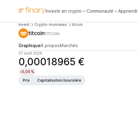
Investir en crypto
Communauté
Apprendr
Invest
Crypto-monnaies
titcoin
titcoin
TITCOIN
Graphique
À propos
Marchés
07 août 2026
0,00018965 €
-0,05 %
Prix
Capitalisation boursière