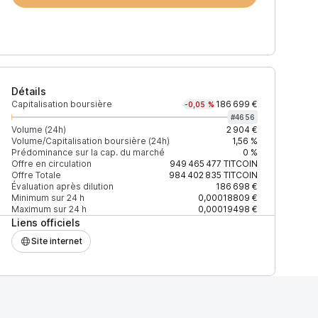
Détails
Capitalisation boursière
186 699 €
-0,05 %
#
4656
Volume (24h)
2 904 €
Volume/Capitalisation boursière (24h)
1,56 %
Prédominance sur la cap. du marché
0 %
)
% du volume
Confiance
Mis à jour
Offre en circulation
949 465 477
TITCOIN
Offre Totale
984 402 835
TITCOIN
Évaluation après dilution
186 698 €
Minimum sur 24 h
0,00018809 €
Maximum sur 24 h
0,00019498 €
Liens officiels
$
99,91 %
Récemment
ÉLEVÉE
Site internet