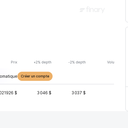
Prix
+2% depth
-2% depth
Volume (24h
tomatique
Créer un compte
021926 $
3 046 $
3 037 $
3 355 