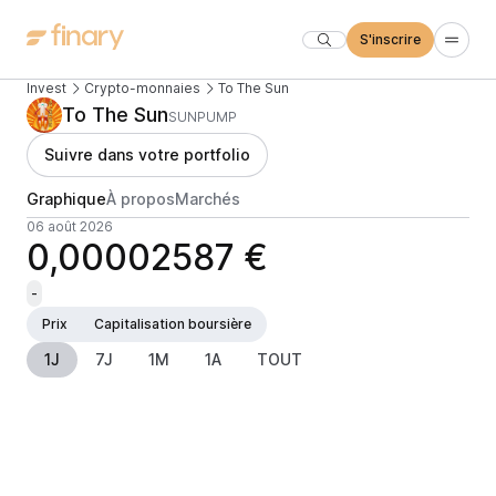
S'inscrire
Invest
Crypto-monnaies
To The Sun
To The Sun
SUNPUMP
Suivre dans votre portfolio
Graphique
À propos
Marchés
06 août 2026
0,00002587 €
-
Prix
Capitalisation boursière
1J
7J
1M
1A
TOUT