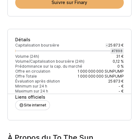
Suivre sur Finary
Détails
Capitalisation boursière
25 873 €
-
#
7898
Volume (24h)
31 €
Volume/Capitalisation boursière (24h)
0,12 %
Prédominance sur la cap. du marché
0 %
Offre en circulation
1 000 000 000
SUNPUMP
Offre Totale
1 000 000 000
SUNPUMP
Évaluation après dilution
25 873 €
Minimum sur 24 h
- €
Maximum sur 24 h
- €
Liens officiels
Site internet
À Propos du To The Sun