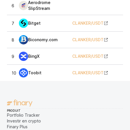
Aerodrome
6
SlipStream
Bitget
CLANKER
/
USDT
7
Biconomy.com
CLANKER
/
USDT
8
BingX
CLANKER
/
USDT
9
Toobit
CLANKER
/
USDT
10
PRODUIT
Portfolio Tracker
Investir en crypto
Finary Plus