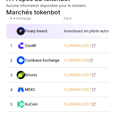
Aucune information disponible pour le moment.
Marchés tokenbot
#
Exchange
Paire
Finary Invest
Investissez en pilote automat
CoinW
CLANKER
/
USDT
1
Coinbase Exchange
CLANKER
/
USD
2
Bitunix
CLANKER
/
USDT
3
MEXC
CLANKER
/
USDT
4
KuCoin
CLANKER
/
USDT
5