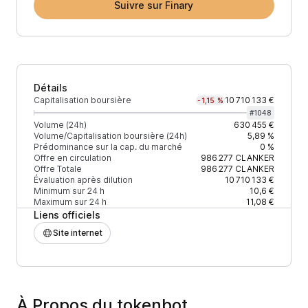
Suivre sur Finary
Détails
Capitalisation boursière
10 710 133 €
-1,15 %
#
1048
Volume (24h)
630 455 €
Volume/Capitalisation boursière (24h)
5,89 %
Prédominance sur la cap. du marché
0 %
Offre en circulation
986 277
CLANKER
Offre Totale
986 277
CLANKER
Évaluation après dilution
10 710 133 €
Minimum sur 24 h
10,6 €
Maximum sur 24 h
11,08 €
Liens officiels
Site internet
À Propos du tokenbot