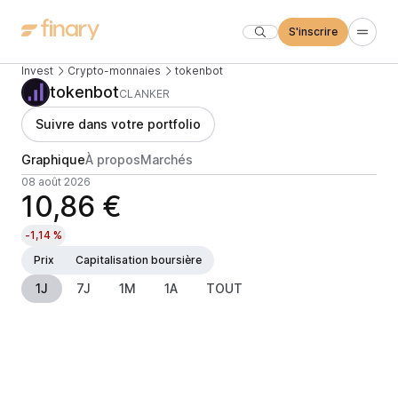
S'inscrire
Invest
Crypto-monnaies
tokenbot
tokenbot
CLANKER
Suivre dans votre portfolio
Graphique
À propos
Marchés
08 août 2026
10,86 €
-1,14 %
Prix
Capitalisation boursière
1J
7J
1M
1A
TOUT