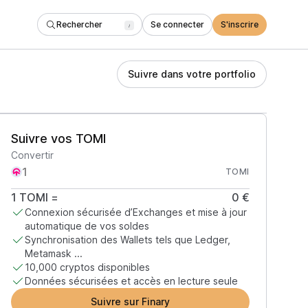
Rechercher
Se connecter
S'inscrire
/
Suivre dans votre portfolio
Suivre vos TOMI
Convertir
TOMI
1
TOMI
=
0 €
Connexion sécurisée d’Exchanges et mise à jour
automatique de vos soldes
Synchronisation des Wallets tels que Ledger,
Metamask ...
10,000 cryptos disponibles
Données sécurisées et accès en lecture seule
Suivre sur Finary