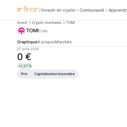
Investir en crypto
Communauté
Apprendr
Invest
Crypto-monnaies
TOMI
TOMI
TOMI
Graphique
À propos
Marchés
07 août 2026
0 €
+1,27 %
Prix
Capitalisation boursière