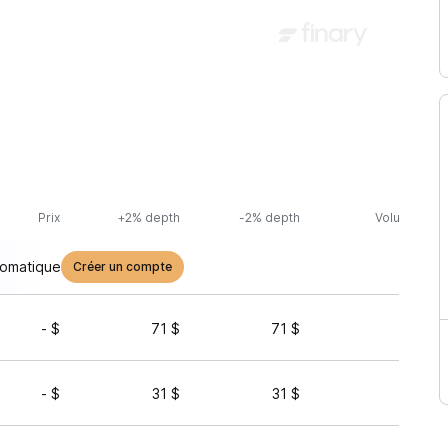
Prix
+2% depth
-2% depth
Volume (24h
tomatique
Créer un compte
- $
71 $
71 $
84 
- $
31 $
31 $
6 