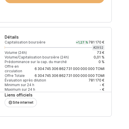
Détails
Capitalisation boursière
781 170 €
+1,27 %
#
2952
Volume (24h)
73 €
Volume/Capitalisation boursière (24h)
0,01 %
Prédominance sur la cap. du marché
0 %
)
% du volume
Confiance
Mis à jour
Offre en
6 304 745 306 862 731 000 000 000
TOMI
circulation
Offre Totale
6 304 745 306 862 731 000 000 000
TOMI
Évaluation après dilution
781 170 €
Minimum sur 24 h
- €
Maximum sur 24 h
- €
$
100 %
Récemment
Liens officiels
ÉLEVÉE
Site internet
$
7,15 %
Récemment
ÉLEVÉE