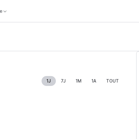
e
1J
7J
1M
1A
TOUT