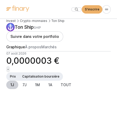
S'inscrire
Invest
Crypto-monnaies
Ton Ship
Ton Ship
SHIP
Suivre dans votre portfolio
Graphique
À propos
Marchés
07 août 2026
0,0000003 €
-
Prix
Capitalisation boursière
1J
7J
1M
1A
TOUT