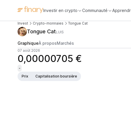
Investir en crypto
Communauté
Apprendr
Invest
Crypto-monnaies
Tongue Cat
Tongue Cat
LUIS
Graphique
À propos
Marchés
07 août 2026
0,00000705 €
-
Prix
Capitalisation boursière