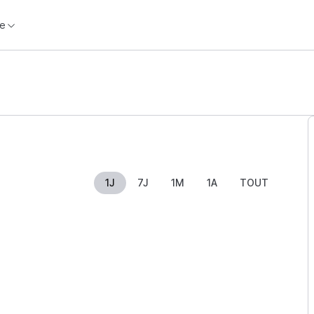
e
1J
7J
1M
1A
TOUT