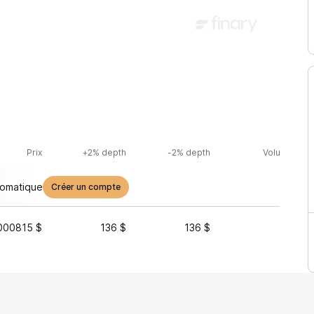
Prix
+2% depth
-2% depth
Volume (24h
tomatique
Créer un compte
000815 $
136 $
136 $
14 