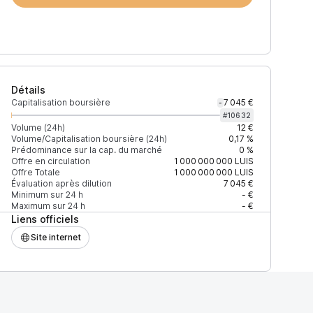
Détails
Capitalisation boursière
7 045 €
-
#
10632
Volume (24h)
12 €
Volume/Capitalisation boursière (24h)
0,17 %
Prédominance sur la cap. du marché
0 %
)
% du volume
Confiance
Mis à jour
Offre en circulation
1 000 000 000
LUIS
Offre Totale
1 000 000 000
LUIS
Évaluation après dilution
7 045 €
Minimum sur 24 h
- €
Maximum sur 24 h
- €
Liens officiels
$
100 %
Récemment
ÉLEVÉE
Site internet