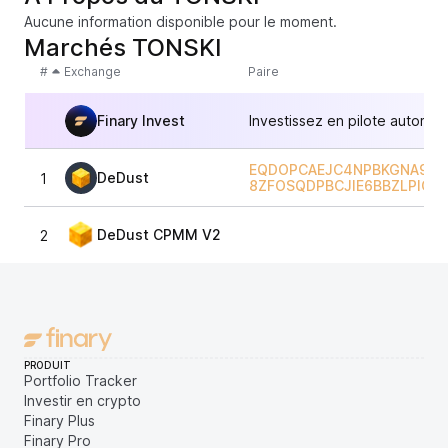
Aucune information disponible pour le moment.
Marchés TONSKI
#
Exchange
Paire
Finary Invest
Investissez en pilote automat
EQDOPCAEJC4NPBKGNA9N-
DeDust
1
8ZFOSQDPBCJIE6BBZLPIOI
DeDust CPMM V2
2
PRODUIT
Portfolio Tracker
Investir en crypto
Finary Plus
Finary Pro