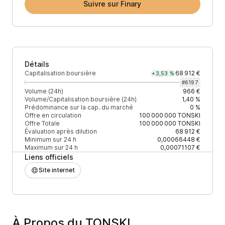
Suivre sur Finary
Détails
Capitalisation boursière
68 912 €
+3,53 %
#
6197
Volume (24h)
966 €
Volume/Capitalisation boursière (24h)
1,40 %
Prédominance sur la cap. du marché
0 %
Offre en circulation
100 000 000
TONSKI
Offre Totale
100 000 000
TONSKI
Évaluation après dilution
68 912 €
Minimum sur 24 h
0,00066448 €
Maximum sur 24 h
0,00071107 €
Liens officiels
Site internet
À Propos du TONSKI