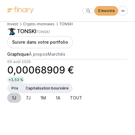
S'inscrire
Invest
Crypto-monnaies
TONSKI
TONSKI
TONSKI
Suivre dans votre portfolio
Graphique
À propos
Marchés
09 août 2026
0,00068909 €
+3,53 %
Prix
Capitalisation boursière
1J
7J
1M
1A
TOUT