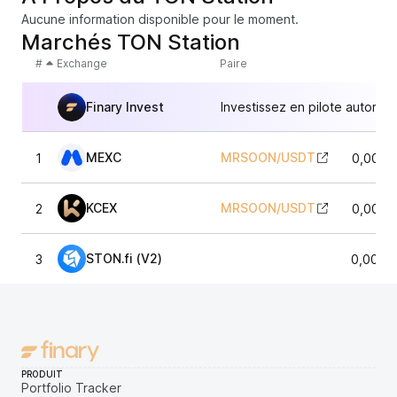
Aucune information disponible pour le moment.
Marchés TON Station
#
Exchange
Paire
Finary Invest
Investissez en pilote automat
MEXC
MRSOON
/
USDT
1
0,0000
KCEX
MRSOON
/
USDT
2
0,0000
STON.fi (V2)
3
0,0000
PRODUIT
Portfolio Tracker