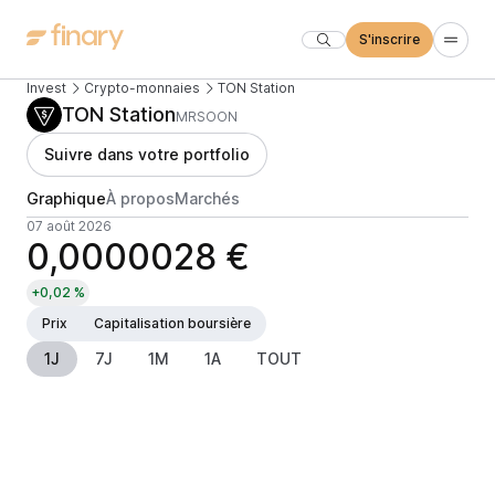
S'inscrire
Invest
Crypto-monnaies
TON Station
TON Station
MRSOON
Suivre dans votre portfolio
Graphique
À propos
Marchés
07 août 2026
0,0000028 €
+0,02 %
Prix
Capitalisation boursière
1J
7J
1M
1A
TOUT