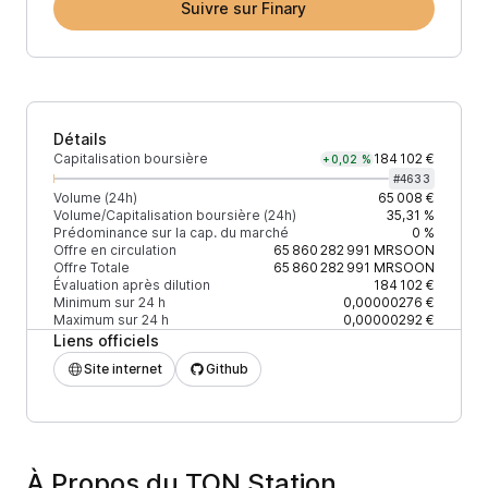
Suivre sur Finary
Détails
Capitalisation boursière
184 102 €
+0,02 %
#
4633
Volume (24h)
65 008 €
Volume/Capitalisation boursière (24h)
35,31 %
Prédominance sur la cap. du marché
0 %
Offre en circulation
65 860 282 991
MRSOON
Offre Totale
65 860 282 991
MRSOON
Évaluation après dilution
184 102 €
Minimum sur 24 h
0,00000276 €
Maximum sur 24 h
0,00000292 €
Liens officiels
Site internet
Github
À Propos du TON Station