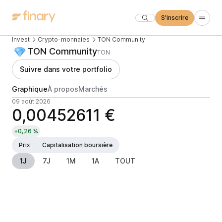
S'inscrire
Invest
Crypto-monnaies
TON Community
TON Community
TON
Suivre dans votre portfolio
Graphique
À propos
Marchés
09 août 2026
0,00452611 €
+0,26 %
Prix
Capitalisation boursière
1J
7J
1M
1A
TOUT