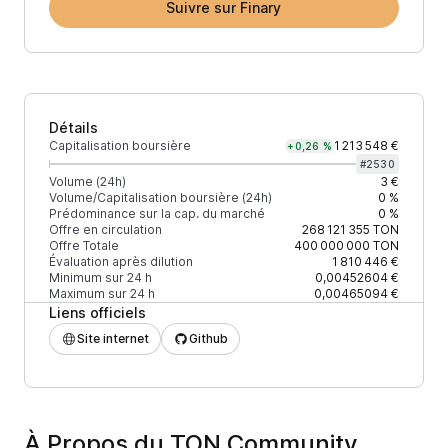
Suivre sur Finary
Détails
Capitalisation boursière
1 213 548 €
+0,26 %
#
2530
Volume (24h)
3 €
Volume/Capitalisation boursière (24h)
0 %
Prédominance sur la cap. du marché
0 %
Offre en circulation
268 121 355
TON
Offre Totale
400 000 000
TON
Évaluation après dilution
1 810 446 €
Minimum sur 24 h
0,00452604 €
Maximum sur 24 h
0,00465094 €
Liens officiels
Site internet
Github
À Propos du TON Community