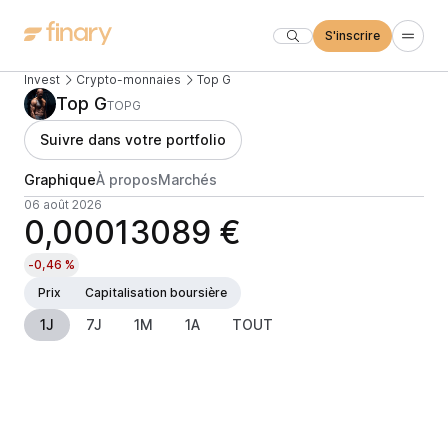
S'inscrire
Invest
Crypto-monnaies
Top G
Top G
TOPG
Suivre dans votre portfolio
Graphique
À propos
Marchés
06 août 2026
0,00013089 €
-0,46 %
Prix
Capitalisation boursière
1J
7J
1M
1A
TOUT