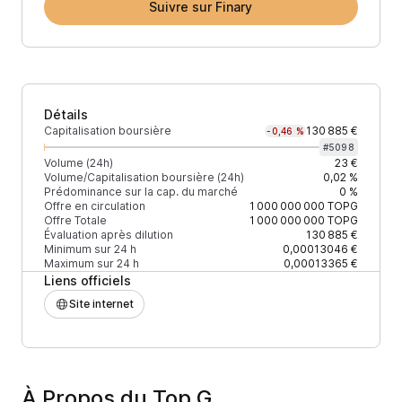
Suivre sur Finary
Détails
Capitalisation boursière
130 885 €
-0,46 %
#
5098
Volume (24h)
23 €
Volume/Capitalisation boursière (24h)
0,02 %
Prédominance sur la cap. du marché
0 %
Offre en circulation
1 000 000 000
TOPG
Offre Totale
1 000 000 000
TOPG
Évaluation après dilution
130 885 €
Minimum sur 24 h
0,00013046 €
Maximum sur 24 h
0,00013365 €
Liens officiels
Site internet
À Propos du Top G