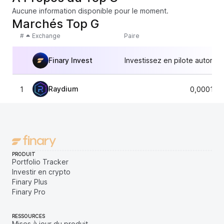
Aucune information disponible pour le moment.
Marchés Top G
#
Exchange
Paire
Finary Invest
Investissez en pilote automat
Raydium
1
0,000151
PRODUIT
Portfolio Tracker
Investir en crypto
Finary Plus
Finary Pro
RESSOURCES
Mises à jour du produit