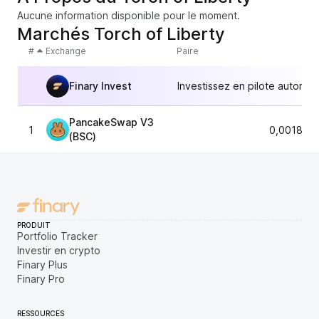
Aucune information disponible pour le moment.
Marchés Torch of Liberty
#
Exchange
Paire
Finary Invest
Investissez en pilote automat
PancakeSwap V3
1
0,001857
(BSC)
PRODUIT
Portfolio Tracker
Investir en crypto
Finary Plus
Finary Pro
RESSOURCES