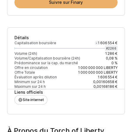
Suivre sur Finary
Détails
Capitalisation boursière
1 606 554 €
-
#
2266
Volume (24h)
1 286 €
Volume/Capitalisation boursière (24h)
0,08 %
Prédominance sur la cap. du marché
0 %
Offre en circulation
1 000 000 000
LIBERTY
Offre Totale
1 000 000 000
LIBERTY
Évaluation après dilution
1 606 554 €
Minimum sur 24 h
0,00160658 €
Maximum sur 24 h
0,00168186 €
Liens officiels
Site internet
À Propos du Torch of Liberty