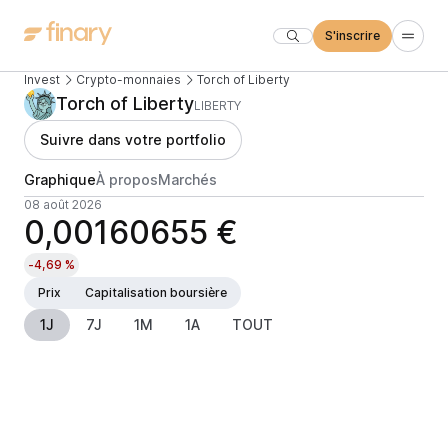
S'inscrire
Invest
Crypto-monnaies
Torch of Liberty
Torch of Liberty
LIBERTY
Suivre dans votre portfolio
Graphique
À propos
Marchés
08 août 2026
0,00160655 €
-4,69 %
Prix
Capitalisation boursière
1J
7J
1M
1A
TOUT