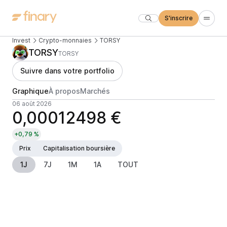
S'inscrire
Invest
Crypto-monnaies
TORSY
TORSY
TORSY
Suivre dans votre portfolio
Graphique
À propos
Marchés
06 août 2026
0,00012498 €
+0,79 %
Prix
Capitalisation boursière
1J
7J
1M
1A
TOUT