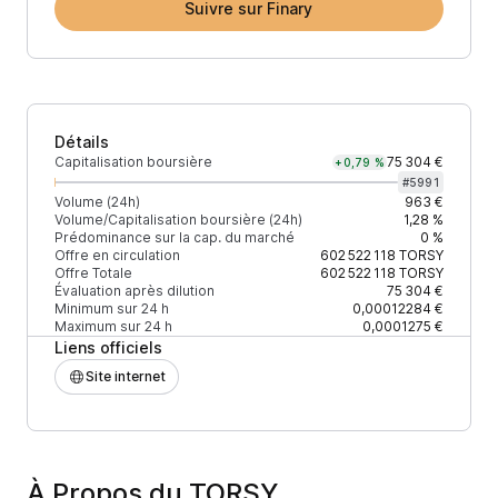
Suivre sur Finary
Détails
Capitalisation boursière
75 304 €
+0,79 %
#
5991
Volume (24h)
963 €
Volume/Capitalisation boursière (24h)
1,28 %
Prédominance sur la cap. du marché
0 %
Offre en circulation
602 522 118
TORSY
Offre Totale
602 522 118
TORSY
Évaluation après dilution
75 304 €
Minimum sur 24 h
0,00012284 €
Maximum sur 24 h
0,0001275 €
Liens officiels
Site internet
À Propos du TORSY