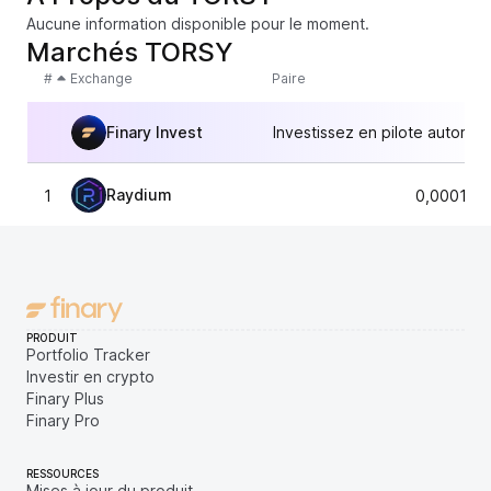
Aucune information disponible pour le moment.
Marchés TORSY
#
Exchange
Paire
Finary Invest
Investissez en pilote automat
Raydium
1
0,000144
PRODUIT
Portfolio Tracker
Investir en crypto
Finary Plus
Finary Pro
RESSOURCES
Mises à jour du produit