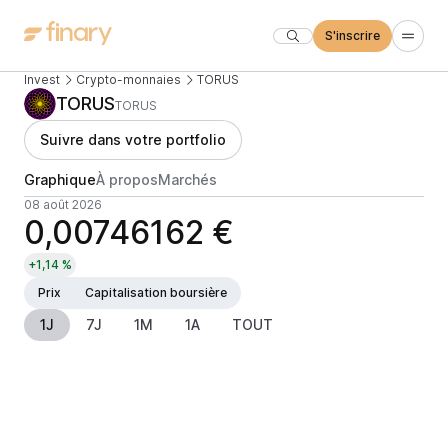
S'inscrire
Invest
Crypto-monnaies
TORUS
TORUS
TORUS
Suivre dans votre portfolio
Graphique
À propos
Marchés
08 août 2026
0,00746162 €
+1,14 %
Prix
Capitalisation boursière
1J
7J
1M
1A
TOUT