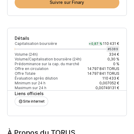
Suivre sur Finary
Détails
Capitalisation boursière
110 431 €
+0,87 %
#
5389
Volume (24h)
334 €
Volume/Capitalisation boursière (24h)
0,30 %
Prédominance sur la cap. du marché
0 %
Offre en circulation
14 797 841
TORUS
Offre Totale
14 797 841
TORUS
Évaluation après dilution
110 433 €
Minimum sur 24 h
0,007052 €
Maximum sur 24 h
0,00749131 €
Liens officiels
Site internet
À Propos du TORUS