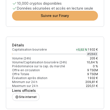
10,000 cryptos disponibles
Données sécurisées et accès en lecture seule
Suivre sur Finary
Détails
Capitalisation boursière
1 932 €
+5,02 %
#
12943
Volume (24h)
205 €
Volume/Capitalisation boursière (24h)
10,64 %
Prédominance sur la cap. du marché
0 %
Offre en circulation
9
TSEM
Offre Totale
9
TSEM
Évaluation après dilution
1 932 €
Minimum sur 24 h
209,81 €
Maximum sur 24 h
220,51 €
Liens officiels
Site internet