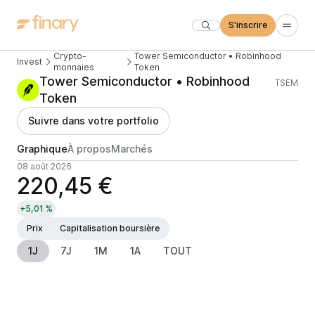
S'inscrire
Crypto-
Tower Semiconductor • Robinhood
Invest
monnaies
Token
Tower Semiconductor • Robinhood
TSEM
Token
Suivre dans votre portfolio
Graphique
À propos
Marchés
08 août 2026
220,45 €
+5,01 %
Prix
Capitalisation boursière
1J
7J
1M
1A
TOUT