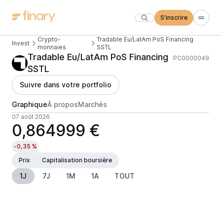
S'inscrire
Crypto-
Tradable Eu/LatAm PoS Financing
Invest
monnaies
SSTL
Tradable Eu/LatAm PoS Financing
PC0000049
SSTL
Suivre dans votre portfolio
Graphique
À propos
Marchés
07 août 2026
0,864999 €
-0,35 %
Prix
Capitalisation boursière
1J
7J
1M
1A
TOUT