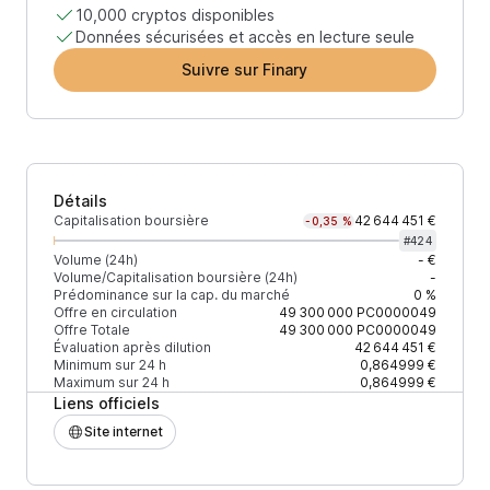
10,000 cryptos disponibles
Données sécurisées et accès en lecture seule
Suivre sur Finary
Détails
Capitalisation boursière
42 644 451 €
-0,35 %
#
424
Volume (24h)
- €
Volume/Capitalisation boursière (24h)
-
Prédominance sur la cap. du marché
0 %
Offre en circulation
49 300 000
PC0000049
Offre Totale
49 300 000
PC0000049
Évaluation après dilution
42 644 451 €
Minimum sur 24 h
0,864999 €
Maximum sur 24 h
0,864999 €
Liens officiels
Site internet