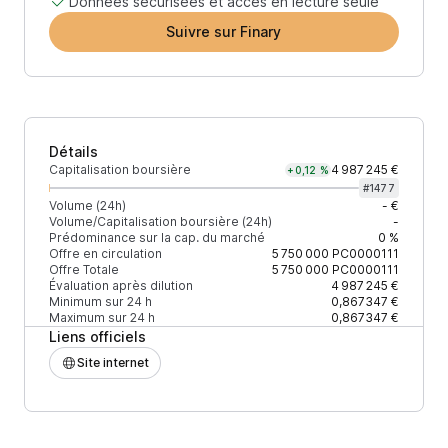
Données sécurisées et accès en lecture seule
Suivre sur Finary
Détails
Capitalisation boursière
4 987 245 €
+0,12 %
#
1477
Volume (24h)
- €
Volume/Capitalisation boursière (24h)
-
Prédominance sur la cap. du marché
0 %
Offre en circulation
5 750 000
PC0000111
Offre Totale
5 750 000
PC0000111
Évaluation après dilution
4 987 245 €
Minimum sur 24 h
0,867347 €
Maximum sur 24 h
0,867347 €
Liens officiels
Site internet