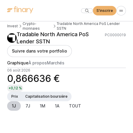
S'inscrire
Crypto-
Tradable North America PoS Lender
Invest
monnaies
SSTN
Tradable North America PoS
PC0000019
Lender SSTN
Suivre dans votre portfolio
Graphique
À propos
Marchés
06 août 2026
0,866636 €
+0,12 %
Prix
Capitalisation boursière
1J
7J
1M
1A
TOUT