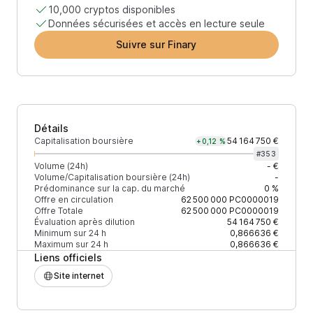
10,000 cryptos disponibles
Données sécurisées et accès en lecture seule
Suivre sur Finary
Détails
Capitalisation boursière
54 164 750 €
+0,12 %
#
353
Volume (24h)
- €
Volume/Capitalisation boursière (24h)
-
Prédominance sur la cap. du marché
0 %
Offre en circulation
62 500 000
PC0000019
Offre Totale
62 500 000
PC0000019
Évaluation après dilution
54 164 750 €
Minimum sur 24 h
0,866636 €
Maximum sur 24 h
0,866636 €
Liens officiels
Site internet