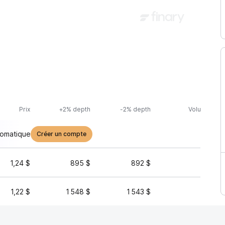
Prix
+2% depth
-2% depth
Volume (24h
tomatique
Créer un compte
1,24 $
895 $
892 $
144 
1,22 $
1 548 $
1 543 $
114 