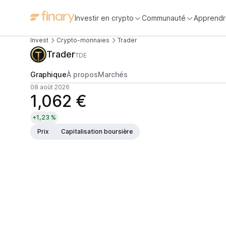
Investir en crypto
Communauté
Apprendr
Invest
Crypto-monnaies
Trader
Trader
TDE
Graphique
À propos
Marchés
08 août 2026
1,062 €
+1,23 %
Prix
Capitalisation boursière