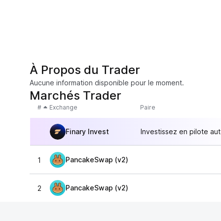
À Propos du Trader
Aucune information disponible pour le moment.
Marchés Trader
#
Exchange
Paire
Finary Invest
Investissez en pilote au
PancakeSwap (v2)
1
PancakeSwap (v2)
2