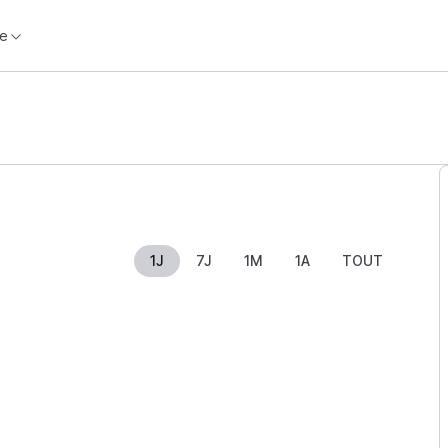
e
1J
7J
1M
1A
TOUT