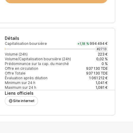
Détails
Capitalisation boursière
994 494 €
+1,18 %
#
2713
Volume (24h)
223 €
Volume/Capitalisation boursière (24h)
0,02 %
Prédominance sur la cap. du marché
0 %
)
% du volume
Confiance
Mis à jour
Offre en circulation
937 130
TDE
Offre Totale
937 130
TDE
Évaluation après dilution
1 061 212 €
Minimum sur 24 h
1,041 €
Maximum sur 24 h
1,081 €
Liens officiels
$
55,80 %
Récemment
ÉLEVÉE
Site internet
$
44,20 %
Récemment
ÉLEVÉE