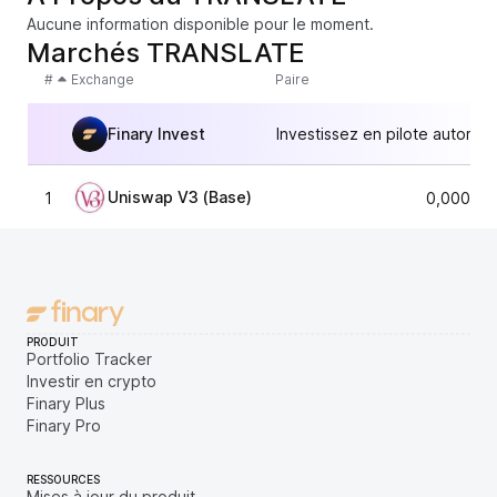
Aucune information disponible pour le moment.
Marchés TRANSLATE
#
Exchange
Paire
Finary Invest
Investissez en pilote automat
Uniswap V3 (Base)
1
0,000000
PRODUIT
Portfolio Tracker
Investir en crypto
Finary Plus
Finary Pro
RESSOURCES
Mises à jour du produit