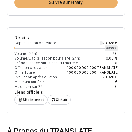
Suivre sur Finary
Détails
Capitalisation boursière
23 928 €
-
#
8093
Volume (24h)
7 €
Volume/Capitalisation boursière (24h)
0,03 %
Prédominance sur la cap. du marché
0 %
Offre en circulation
100 000 000 000
TRANSLATE
Offre Totale
100 000 000 000
TRANSLATE
Évaluation après dilution
23 928 €
Minimum sur 24 h
- €
Maximum sur 24 h
- €
Liens officiels
Site internet
Github
À Propos du TRANSLATE