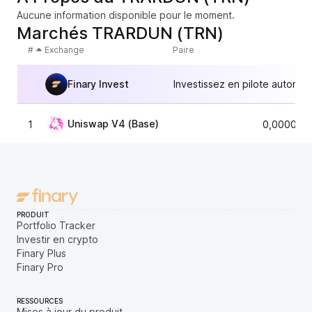
Aucune information disponible pour le moment.
Marchés TRARDUN (TRN)
#
Exchange
Paire
Finary Invest
Investissez en pilote automat
Uniswap V4 (Base)
1
0,000030
PRODUIT
Portfolio Tracker
Investir en crypto
Finary Plus
Finary Pro
RESSOURCES
Mises à jour du produit