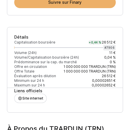
Suivre sur Finary
Détails
Capitalisation boursière
26 512 €
+0,44 %
#
7906
Volume (24h)
11 €
Volume/Capitalisation boursière (24h)
0,04 %
Prédominance sur la cap. du marché
0 %
Offre en circulation
1 000 000 000
TRARDUN (TRN)
Offre Totale
1 000 000 000
TRARDUN (TRN)
Évaluation après dilution
26 512 €
Minimum sur 24 h
0,00002651 €
Maximum sur 24 h
0,00002652 €
Liens officiels
Site internet
À Propos du TRARDUN (TRN)