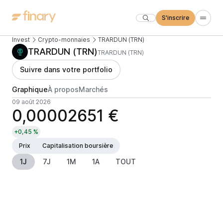
S'inscrire
Invest
Crypto-monnaies
TRARDUN (TRN)
TRARDUN (TRN)
TRARDUN (TRN)
Suivre dans votre portfolio
Graphique
À propos
Marchés
09 août 2026
0,00002651 €
+0,45 %
Prix
Capitalisation boursière
1J
7J
1M
1A
TOUT