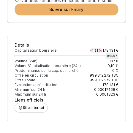
Données sécurisées et accès en lecture seule
Suivre sur Finary
Détails
Capitalisation boursière
178 131 €
-1,81 %
#
4687
Volume (24h)
337 €
Volume/Capitalisation boursière (24h)
0,19 %
Prédominance sur la cap. du marché
0 %
Offre en circulation
999 812 272
TBC
Offre Totale
999 812 272
TBC
Évaluation après dilution
178 131 €
Minimum sur 24 h
0,00017468 €
Maximum sur 24 h
0,0001823 €
Liens officiels
Site internet