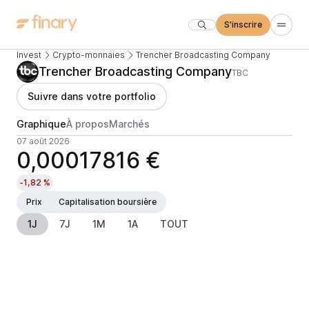
S'inscrire
Invest
Crypto-monnaies
Trencher Broadcasting Company
Trencher Broadcasting Company
TBC
Suivre dans votre portfolio
Graphique
À propos
Marchés
07 août 2026
0,00017816 €
-1,82 %
Prix
Capitalisation boursière
1J
7J
1M
1A
TOUT