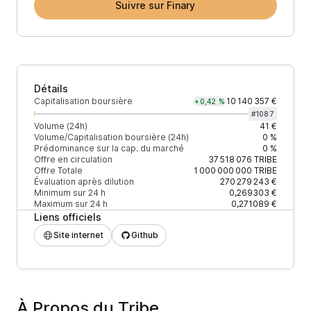
Suivre sur Finary
Détails
Capitalisation boursière
10 140 357 €
+0,42 %
#
1087
Volume (24h)
41 €
Volume/Capitalisation boursière (24h)
0 %
Prédominance sur la cap. du marché
0 %
Offre en circulation
37 518 076
TRIBE
Offre Totale
1 000 000 000
TRIBE
Évaluation après dilution
270 279 243 €
Minimum sur 24 h
0,269303 €
Maximum sur 24 h
0,271089 €
Liens officiels
Site internet
Github
À Propos du Tribe