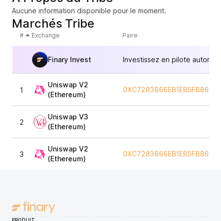
Aucune information disponible pour le moment.
Marchés Tribe
#
Exchange
Paire
Finary Invest
Investissez en pilote automat
Uniswap V2
0XC7283B66EB1EB5FB86327
1
(Ethereum)
Uniswap V3
2
(Ethereum)
Uniswap V2
0XC7283B66EB1EB5FB86327
3
(Ethereum)
PRODUIT