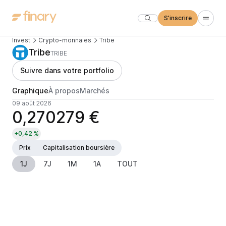
S'inscrire
Invest
Crypto-monnaies
Tribe
Tribe
TRIBE
Suivre dans votre portfolio
Graphique
À propos
Marchés
09 août 2026
0,270279 €
+0,42 %
Prix
Capitalisation boursière
1J
7J
1M
1A
TOUT