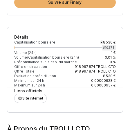
Suivre sur Finary
Détails
Capitalisation boursière
8 530 €
-
#
10275
Volume (24h)
1 €
Volume/Capitalisation boursière (24h)
0,01 %
Prédominance sur la cap. du marché
0 %
Offre en circulation
918 997 874
TROLLICTO
Offre Totale
918 997 874
TROLLICTO
Évaluation après dilution
8 530 €
Minimum sur 24 h
0,00000928 €
Maximum sur 24 h
0,00000937 €
Liens officiels
Site internet
À Propos du TROLLI CTO