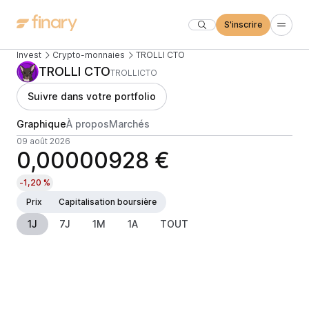
S'inscrire
Invest
Crypto-monnaies
TROLLI CTO
TROLLI CTO
TROLLICTO
Suivre dans votre portfolio
Graphique
À propos
Marchés
09 août 2026
0,00000928 €
-1,20 %
Prix
Capitalisation boursière
1J
7J
1M
1A
TOUT