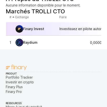
Aucune information disponible pour le moment.
Marchés TROLLI CTO
#
Exchange
Paire
Finary Invest
Investissez en pilote automat
Raydium
1
0,000010
PRODUIT
Portfolio Tracker
Investir en crypto
Finary Plus
Finary Pro
RESSOURCES
Mises à jour du produit