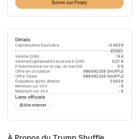
Suivre sur Finary
Détails
Capitalisation boursière
5 063 €
-
#
11365
Volume (24h)
14 €
Volume/Capitalisation boursière (24h)
0,27 %
Prédominance sur la cap. du marché
0 %
Offre en circulation
988 692 206
SHUFFLE
Offre Totale
988 692 206
SHUFFLE
Évaluation après dilution
5 063 €
Minimum sur 24 h
- €
Maximum sur 24 h
- €
Liens officiels
Site internet
À Propos du Trump Shuffle