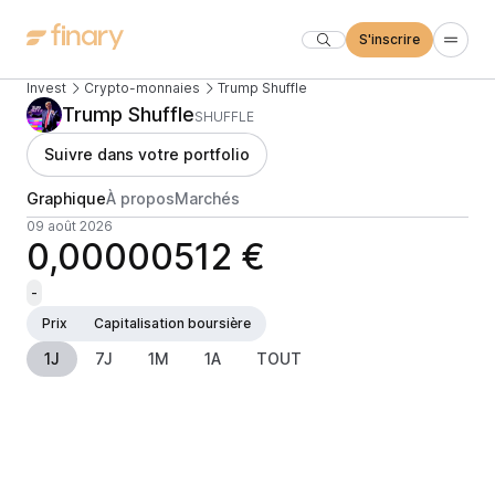
S'inscrire
Invest
Crypto-monnaies
Trump Shuffle
Trump Shuffle
SHUFFLE
Suivre dans votre portfolio
Graphique
À propos
Marchés
09 août 2026
0,00000512 €
-
Prix
Capitalisation boursière
1J
7J
1M
1A
TOUT