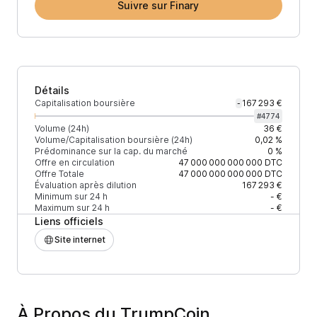
Suivre sur Finary
Détails
Capitalisation boursière
167 293 €
-
#
4774
Volume (24h)
36 €
Volume/Capitalisation boursière (24h)
0,02 %
Prédominance sur la cap. du marché
0 %
Offre en circulation
47 000 000 000 000
DTC
Offre Totale
47 000 000 000 000
DTC
Évaluation après dilution
167 293 €
Minimum sur 24 h
- €
Maximum sur 24 h
- €
Liens officiels
Site internet
À Propos du TrumpCoin