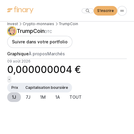
S'inscrire
Invest
Crypto-monnaies
TrumpCoin
TrumpCoin
DTC
Suivre dans votre portfolio
Graphique
À propos
Marchés
09 août 2026
0,000000004 €
-
Prix
Capitalisation boursière
1J
7J
1M
1A
TOUT