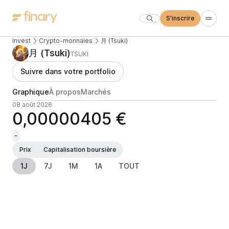
S'inscrire
Invest
Crypto-monnaies
月 (Tsuki)
月 (Tsuki)
TSUKI
Suivre dans votre portfolio
Graphique
À propos
Marchés
08 août 2026
0,00000405 €
-
Prix
Capitalisation boursière
1J
7J
1M
1A
TOUT