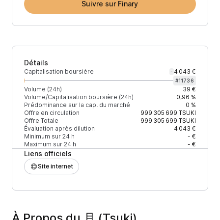
Suivre sur Finary
Détails
Capitalisation boursière
4 043 €
-
#
11736
Volume (24h)
39 €
Volume/Capitalisation boursière (24h)
0,96 %
Prédominance sur la cap. du marché
0 %
Offre en circulation
999 305 699
TSUKI
Offre Totale
999 305 699
TSUKI
Évaluation après dilution
4 043 €
Minimum sur 24 h
- €
Maximum sur 24 h
- €
Liens officiels
Site internet
À Propos du 月 (Tsuki)