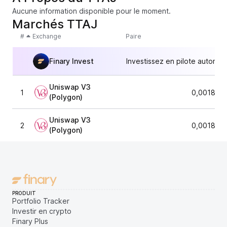
Aucune information disponible pour le moment.
Marchés TTAJ
#
Exchange
Paire
Finary Invest
Investissez en pilote automat
Uniswap V3
1
0,001887
(Polygon)
Uniswap V3
2
0,001890
(Polygon)
PRODUIT
Portfolio Tracker
Investir en crypto
Finary Plus