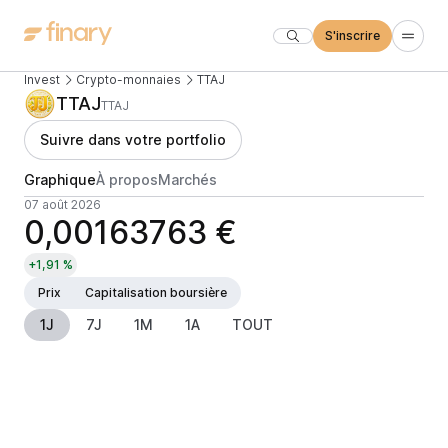
S'inscrire
Invest
Crypto-monnaies
TTAJ
TTAJ
TTAJ
Suivre dans votre portfolio
Graphique
À propos
Marchés
07 août 2026
0,00163763 €
+1,91 %
Prix
Capitalisation boursière
1J
7J
1M
1A
TOUT