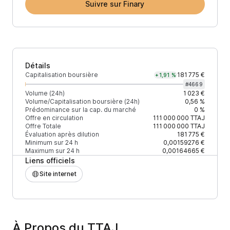
Suivre sur Finary
Détails
Capitalisation boursière
181 775 €
+1,91 %
#
4669
Volume (24h)
1 023 €
Volume/Capitalisation boursière (24h)
0,56 %
Prédominance sur la cap. du marché
0 %
Offre en circulation
111 000 000
TTAJ
Offre Totale
111 000 000
TTAJ
Évaluation après dilution
181 775 €
Minimum sur 24 h
0,00159276 €
Maximum sur 24 h
0,00164665 €
Liens officiels
Site internet
À Propos du TTAJ