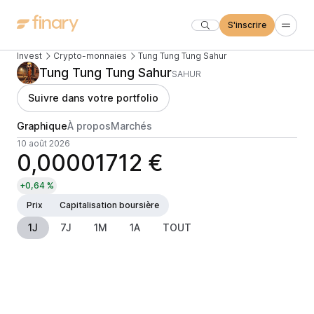
S'inscrire
Invest
Crypto-monnaies
Tung Tung Tung Sahur
Tung Tung Tung Sahur
SAHUR
Suivre dans votre portfolio
Graphique
À propos
Marchés
10 août 2026
0,00001712 €
+0,64 %
Prix
Capitalisation boursière
1J
7J
1M
1A
TOUT