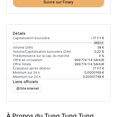
Suivre sur Finary
Détails
Capitalisation boursière
17 111 €
-
#
8834
Volume (24h)
38 €
Volume/Capitalisation boursière (24h)
0,22 %
Prédominance sur la cap. du marché
0 %
Offre en circulation
999 774 114
SAHUR
Offre Totale
999 774 114
SAHUR
Évaluation après dilution
17 111 €
Minimum sur 24 h
0,0000169 €
Maximum sur 24 h
0,00001748 €
Liens officiels
Site internet
À Propos du Tung Tung Tung