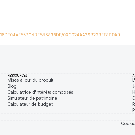
C16DF04AF557C4DE546838DF
/
0XC02AAA39B223FE8D0A0E5C4F
RESSOURCES
À
Mises à jour du produit
L
Blog
J
Calculatrice d'intérêts composés
H
Simulateur de patrimoine
C
Calculateur de budget
R
P
Cooki