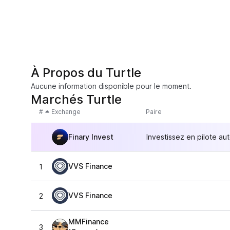
À Propos du Turtle
Aucune information disponible pour le moment.
Marchés Turtle
#
Exchange
Paire
Finary Invest
Investissez en pilote au
VVS Finance
1
VVS Finance
2
MMFinance
3