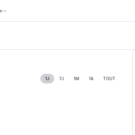
e
1J
7J
1M
1A
TOUT