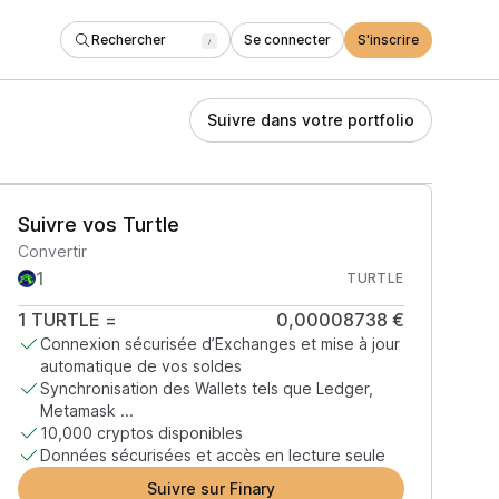
Rechercher
Se connecter
S'inscrire
/
Suivre dans votre portfolio
Suivre vos Turtle
Convertir
TURTLE
1
TURTLE
=
0,00008738 €
Connexion sécurisée d’Exchanges et mise à jour
automatique de vos soldes
Synchronisation des Wallets tels que Ledger,
Metamask ...
10,000 cryptos disponibles
Données sécurisées et accès en lecture seule
Suivre sur Finary