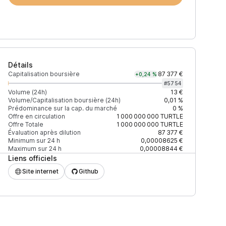
Détails
Capitalisation boursière
87 377 €
+0,24 %
#
5754
Volume (24h)
13 €
Volume/Capitalisation boursière (24h)
0,01 %
Prédominance sur la cap. du marché
0 %
Prix
+2% depth
Offre en circulation
1 000 000 000
TURTLE
Offre Totale
1 000 000 000
TURTLE
Évaluation après dilution
87 377 €
Minimum sur 24 h
0,00008625 €
Maximum sur 24 h
0,00008844 €
Liens officiels
0,00010087 $
98 $
Site internet
Github
0,00010043 $
41 $
0,00010029 $
152 $