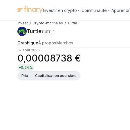
Investir en crypto
Communauté
Apprendr
Invest
Crypto-monnaies
Turtle
Turtle
TURTLE
Graphique
À propos
Marchés
07 août 2026
0,00008738 €
+0,24 %
Prix
Capitalisation boursière