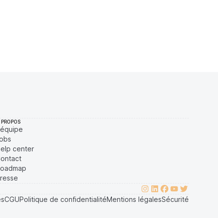
0,00009993 $
139 $
27EAD9083C756CC2
0,00013272 $
37 $
 PROPOS
'équipe
obs
elp center
ontact
oadmap
resse
es
CGU
Politique de confidentialité
Mentions légales
Sécurité