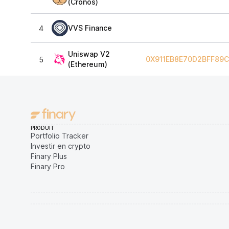
(Cronos)
VVS Finance
4
Uniswap V2
0X911EB8E70D2BFF89
5
(Ethereum)
PRODUIT
Portfolio Tracker
Investir en crypto
Finary Plus
Finary Pro