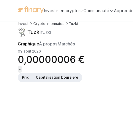
Investir en crypto
Communauté
Apprendr
Invest
Crypto-monnaies
Tuzki
Tuzki
TUZKI
Graphique
À propos
Marchés
09 août 2026
0,00000006 €
-
Prix
Capitalisation boursière