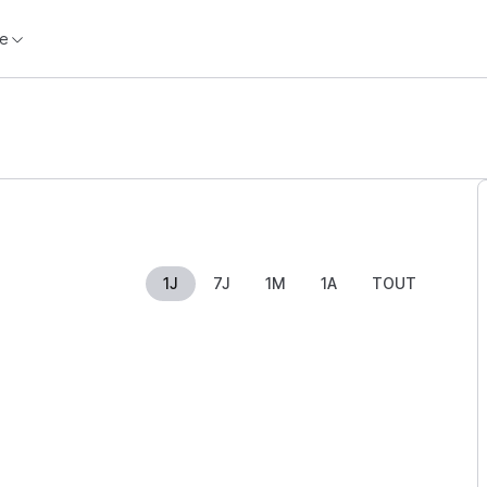
e
1J
7J
1M
1A
TOUT