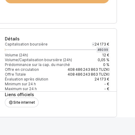
Détails
Capitalisation boursière
24 173 €
-
#
8099
Volume (24h)
12 €
Volume/Capitalisation boursière (24h)
0,05 %
Prédominance sur la cap. du marché
0 %
Prix
+2% depth
Offre en circulation
408 486 243 863
TUZKI
Offre Totale
408 486 243 863
TUZKI
Évaluation après dilution
24 173 €
Minimum sur 24 h
- €
Maximum sur 24 h
- €
Liens officiels
7EAD9083C756CC2
0,00000007 $
560 $
Site internet