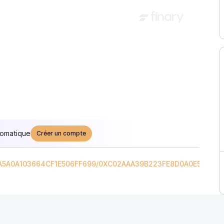
tomatique
Créer un compte
A5A0A103664CF1E506FF699
/
0XC02AAA39B223FE8D0A0E5C4F2