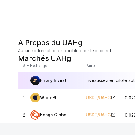
À Propos du UAHg
Aucune information disponible pour le moment.
Marchés UAHg
#
Exchange
Paire
Finary Invest
Investissez en pilote au
WhiteBIT
USDT
/
UAHG
1
0,02
Kanga Global
USDT
/
UAHG
2
0,02