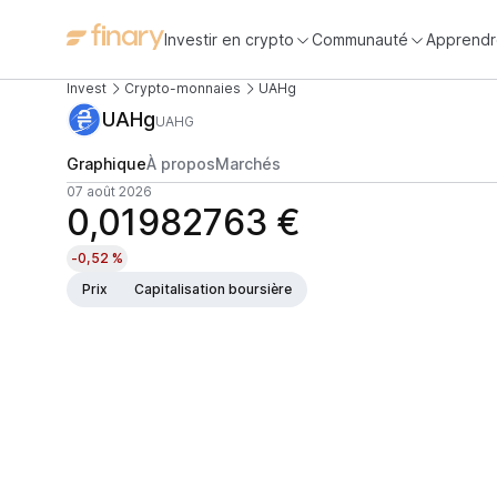
Investir en crypto
Communauté
Apprendr
Invest
Crypto-monnaies
UAHg
UAHg
UAHG
Graphique
À propos
Marchés
07 août 2026
0,01982763 €
-0,52 %
Prix
Capitalisation boursière