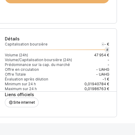
Détails
Capitalisation boursière
- €
-
#
Volume (24h)
47 954 €
Volume/Capitalisation boursière (24h)
-
Prédominance sur la cap. du marché
-
)
% du volume
Confiance
Mis à jour
Offre en circulation
-
UAHG
Offre Totale
-
UAHG
Évaluation après dilution
-1 €
Minimum sur 24 h
0,01940784 €
Maximum sur 24 h
0,01986763 €
Liens officiels
$
99,79 %
Récemment
ÉLEVÉE
Site internet
$
0,21 %
Récemment
ÉLEVÉE