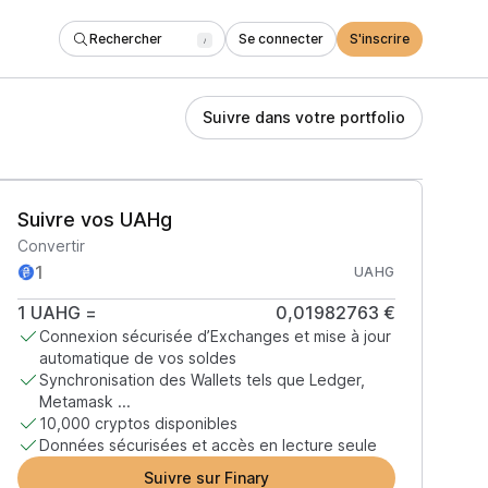
Rechercher
Se connecter
S'inscrire
/
Suivre dans votre portfolio
Suivre vos UAHg
Convertir
UAHG
1
UAHG
=
0,01982763 €
Connexion sécurisée d’Exchanges et mise à jour
automatique de vos soldes
Synchronisation des Wallets tels que Ledger,
Metamask ...
10,000 cryptos disponibles
Données sécurisées et accès en lecture seule
Suivre sur Finary