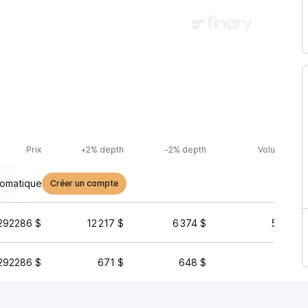
Prix
+2% depth
-2% depth
Volume (24h
tomatique
Créer un compte
292286 $
12 217 $
6 374 $
55 326 
292286 $
671 $
648 $
114 