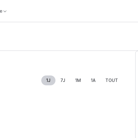
e
1J
7J
1M
1A
TOUT