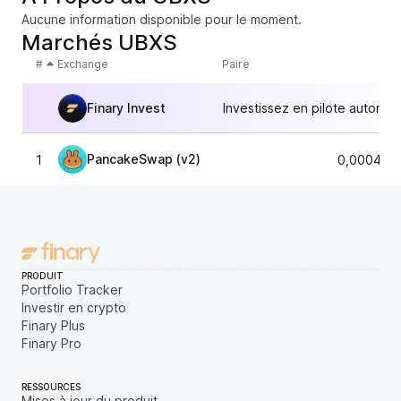
Aucune information disponible pour le moment.
Marchés UBXS
#
Exchange
Paire
Finary Invest
Investissez en pilote automat
PancakeSwap (v2)
1
0,000463
PRODUIT
Portfolio Tracker
Investir en crypto
Finary Plus
Finary Pro
RESSOURCES
Mises à jour du produit