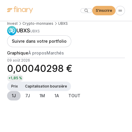
S'inscrire
Invest
Crypto-monnaies
UBXS
UBXS
UBXS
Suivre dans votre portfolio
Graphique
À propos
Marchés
09 août 2026
0,00040298 €
+1,85 %
Prix
Capitalisation boursière
1J
7J
1M
1A
TOUT