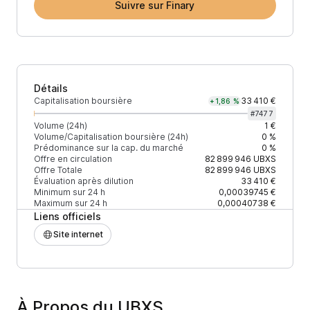
Suivre sur Finary
Détails
Capitalisation boursière
33 410 €
+1,86 %
#
7477
Volume (24h)
1 €
Volume/Capitalisation boursière (24h)
0 %
Prédominance sur la cap. du marché
0 %
Offre en circulation
82 899 946
UBXS
Offre Totale
82 899 946
UBXS
Évaluation après dilution
33 410 €
Minimum sur 24 h
0,00039745 €
Maximum sur 24 h
0,00040738 €
Liens officiels
Site internet
À Propos du UBXS