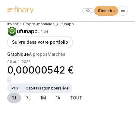
S'inscrire
Invest
Crypto-monnaies
ufunapp
ufunapp
UFUN
Suivre dans votre portfolio
Graphique
À propos
Marchés
06 août 2026
0,00000542 €
-
Prix
Capitalisation boursière
1J
7J
1M
1A
TOUT