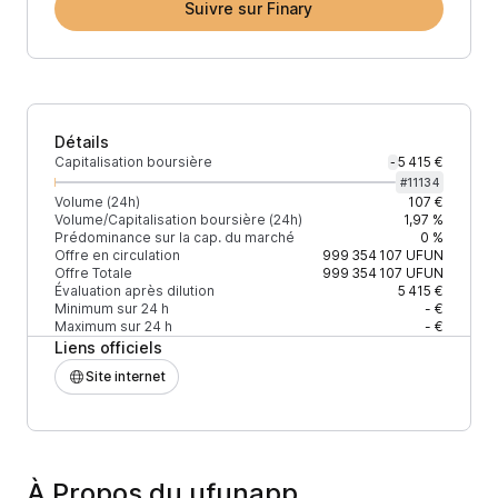
Suivre sur Finary
Détails
Capitalisation boursière
5 415 €
-
#
11134
Volume (24h)
107 €
Volume/Capitalisation boursière (24h)
1,97 %
Prédominance sur la cap. du marché
0 %
Offre en circulation
999 354 107
UFUN
Offre Totale
999 354 107
UFUN
Évaluation après dilution
5 415 €
Minimum sur 24 h
- €
Maximum sur 24 h
- €
Liens officiels
Site internet
À Propos du ufunapp