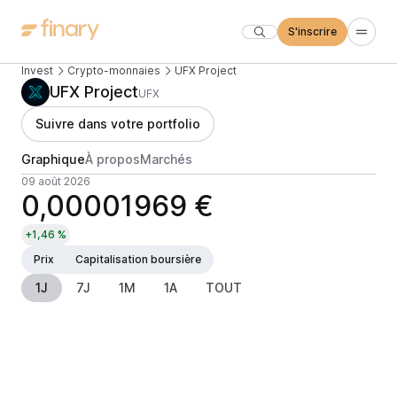
S'inscrire
Invest
Crypto-monnaies
UFX Project
UFX Project
UFX
Suivre dans votre portfolio
Graphique
À propos
Marchés
09 août 2026
0,00001969 €
+1,46 %
Prix
Capitalisation boursière
1J
7J
1M
1A
TOUT