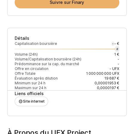
Suivre sur Finary
Détails
Capitalisation boursière
- €
-
#
Volume (24h)
1 €
Volume/Capitalisation boursière (24h)
-
Prédominance sur la cap. du marché
-
Offre en circulation
-
UFX
Offre Totale
1 000 000 000
UFX
Évaluation après dilution
19 687 €
Minimum sur 24 h
0,00001953 €
Maximum sur 24 h
0,0000197 €
Liens officiels
Site internet
À Propos du UFX Project