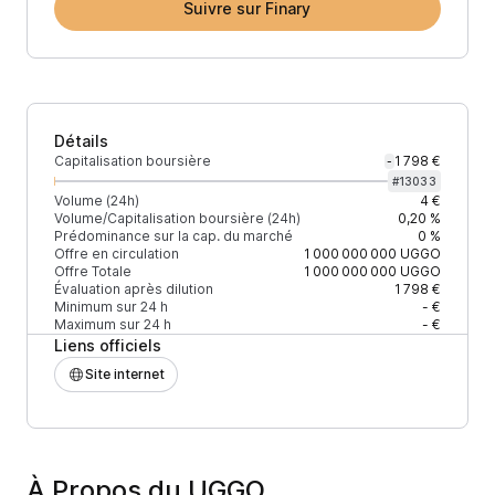
Suivre sur Finary
Détails
Capitalisation boursière
1 798 €
-
#
13033
Volume (24h)
4 €
Volume/Capitalisation boursière (24h)
0,20 %
Prédominance sur la cap. du marché
0 %
Offre en circulation
1 000 000 000
UGGO
Offre Totale
1 000 000 000
UGGO
Évaluation après dilution
1 798 €
Minimum sur 24 h
- €
Maximum sur 24 h
- €
Liens officiels
Site internet
À Propos du UGGO