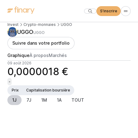
S'inscrire
Invest
Crypto-monnaies
UGGO
UGGO
UGGO
Suivre dans votre portfolio
Graphique
À propos
Marchés
09 août 2026
0,0000018 €
-
Prix
Capitalisation boursière
1J
7J
1M
1A
TOUT