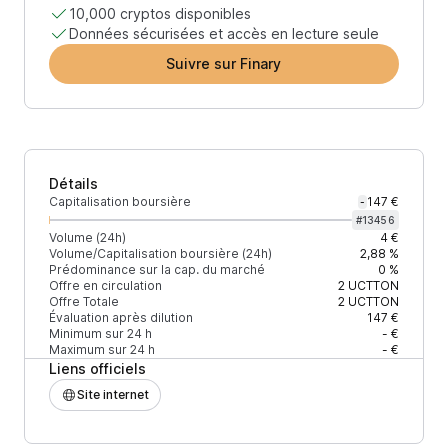
10,000 cryptos disponibles
Données sécurisées et accès en lecture seule
Suivre sur Finary
Détails
Capitalisation boursière
147 €
-
#
13456
Volume (24h)
4 €
Volume/Capitalisation boursière (24h)
2,88 %
Prédominance sur la cap. du marché
0 %
Offre en circulation
2
UCTTON
Offre Totale
2
UCTTON
Évaluation après dilution
147 €
Minimum sur 24 h
- €
Maximum sur 24 h
- €
Liens officiels
Site internet