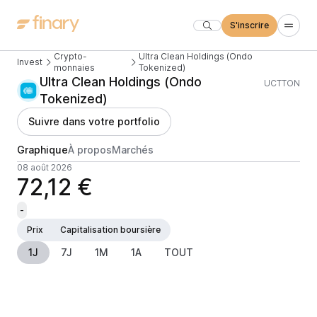
S'inscrire
Crypto-
Ultra Clean Holdings (Ondo
Invest
monnaies
Tokenized)
Ultra Clean Holdings (Ondo
UCTTON
Tokenized)
Suivre dans votre portfolio
Graphique
À propos
Marchés
08 août 2026
72,12 €
-
Prix
Capitalisation boursière
1J
7J
1M
1A
TOUT