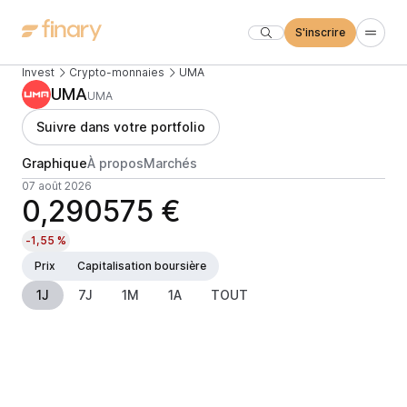
S'inscrire
Invest
Crypto-monnaies
UMA
UMA
UMA
Suivre dans votre portfolio
Graphique
À propos
Marchés
07 août 2026
0,290575 €
-1,55 %
Prix
Capitalisation boursière
1J
7J
1M
1A
TOUT