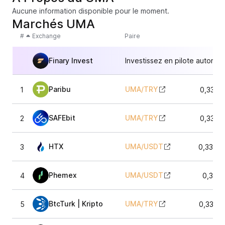
Aucune information disponible pour le moment.
Marchés UMA
#
Exchange
Paire
Finary Invest
Investissez en pilote automat
Paribu
UMA
/
TRY
1
0,3350
SAFEbit
UMA
/
TRY
2
0,3350
HTX
UMA
/
USDT
3
0,3374
Phemex
UMA
/
USDT
4
0,336
BtcTurk | Kripto
UMA
/
TRY
5
0,3343