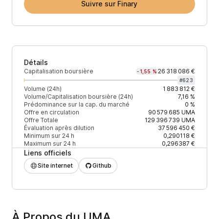
Suivre sur Finary
Détails
Capitalisation boursière
26 318 086 €
-1,55 %
#
623
Volume (24h)
1 883 812 €
Volume/Capitalisation boursière (24h)
7,16 %
Prédominance sur la cap. du marché
0 %
Offre en circulation
90 579 685
UMA
Offre Totale
129 396 739
UMA
Évaluation après dilution
37 596 450 €
Minimum sur 24 h
0,290118 €
Maximum sur 24 h
0,296387 €
Liens officiels
Site internet
Github
À Propos du UMA