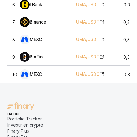
LBank
UMA
/
USDT
6
0,336
Binance
UMA
/
USDT
7
0,335
MEXC
UMA
/
USDT
8
0,336
BloFin
UMA
/
USDT
9
0,336
MEXC
UMA
/
USDC
10
0,336
PRODUIT
Portfolio Tracker
Investir en crypto
Finary Plus