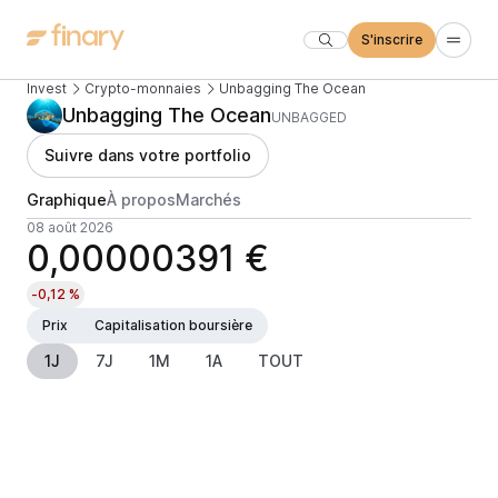
S'inscrire
Invest
Crypto-monnaies
Unbagging The Ocean
Unbagging The Ocean
UNBAGGED
Suivre dans votre portfolio
Graphique
À propos
Marchés
08 août 2026
0,00000391 €
-0,12 %
Prix
Capitalisation boursière
1J
7J
1M
1A
TOUT