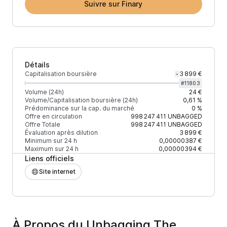
Suivre sur Finary
Détails
Capitalisation boursière
3 899 €
-
#
11803
Volume (24h)
24 €
Volume/Capitalisation boursière (24h)
0,61 %
Prédominance sur la cap. du marché
0 %
Offre en circulation
998 247 411
UNBAGGED
Offre Totale
998 247 411
UNBAGGED
Évaluation après dilution
3 899 €
Minimum sur 24 h
0,00000387 €
Maximum sur 24 h
0,00000394 €
Liens officiels
Site internet
À Propos du Unbagging The