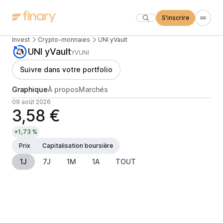
S'inscrire
Invest
Crypto-monnaies
UNI yVault
UNI yVault
YVUNI
Suivre dans votre portfolio
Graphique
À propos
Marchés
09 août 2026
3,58 €
+1,73 %
Prix
Capitalisation boursière
1J
7J
1M
1A
TOUT