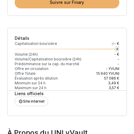
Suivre sur Finary
Détails
Capitalisation boursière
- €
-
#
Volume (24h)
- €
Volume/Capitalisation boursière (24h)
-
Prédominance sur la cap. du marché
-
Offre en circulation
-
YVUNI
Offre Totale
15 940
YVUNI
Évaluation après dilution
57 086 €
Minimum sur 24 h
3,49 €
Maximum sur 24 h
3,57 €
Liens officiels
Site internet
À Propos du UNI yVault