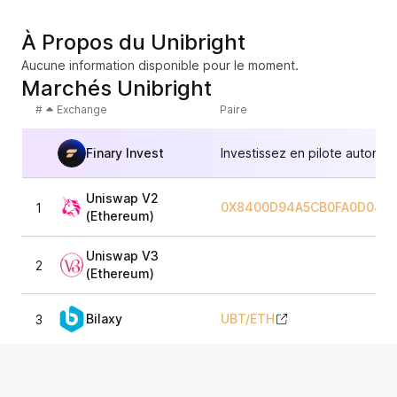
À Propos du Unibright
Aucune information disponible pour le moment.
Marchés Unibright
#
Exchange
Paire
Finary Invest
Investissez en pilote automat
Uniswap V2
0X8400D94A5CB0FA0D041A
1
(Ethereum)
Uniswap V3
2
(Ethereum)
Bilaxy
UBT
/
ETH
3