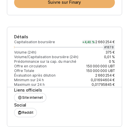
Suivre sur Finary
Détails
Capitalisation boursière
2 660 254 €
+4,40 %
#
1878
Volume (24h)
375 €
Volume/Capitalisation boursière (24h)
0,01 %
Prédominance sur la cap. du marché
0 %
Offre en circulation
150 000 000
UBT
Offre Totale
150 000 000
UBT
Évaluation après dilution
2 660 254 €
Minimum sur 24 h
0,01694604 €
Maximum sur 24 h
0,01795845 €
Liens officiels
Site internet
Social
Reddit