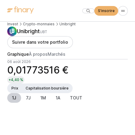
S'inscrire
Invest
Crypto-monnaies
Unibright
Unibright
UBT
Suivre dans votre portfolio
Graphique
À propos
Marchés
06 août 2026
0,01773516 €
+4,40 %
Prix
Capitalisation boursière
1J
7J
1M
1A
TOUT