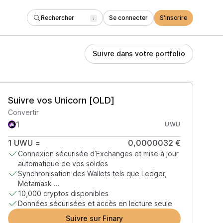
Rechercher
Se connecter
S'inscrire
/
Suivre dans votre portfolio
Suivre vos Unicorn [OLD]
Convertir
UWU
1
UWU
=
0,0000032 €
Connexion sécurisée d’Exchanges et mise à jour
automatique de vos soldes
Synchronisation des Wallets tels que Ledger,
Metamask ...
10,000 cryptos disponibles
Données sécurisées et accès en lecture seule
Suivre sur Finary