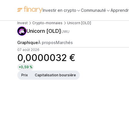
Investir en crypto
Communauté
Apprendr
Invest
Crypto-monnaies
Unicorn [OLD]
Unicorn [OLD]
UWU
Graphique
À propos
Marchés
07 août 2026
0,0000032 €
+0,59 %
Prix
Capitalisation boursière