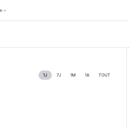
e
1J
7J
1M
1A
TOUT