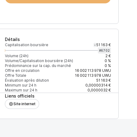
Détails
Capitalisation boursière
51 163 €
-
#
6702
Volume (24h)
2 €
Volume/Capitalisation boursière (24h)
0 %
Prédominance sur la cap. du marché
0 %
)
% du volume
Confiance
Mis à jour
Offre en circulation
16 002 113 978
UWU
Offre Totale
16 002 113 978
UWU
Évaluation après dilution
51 163 €
Minimum sur 24 h
0,00000314 €
Maximum sur 24 h
0,0000032 €
Liens officiels
$
100 %
Récemment
ÉLEVÉE
Site internet