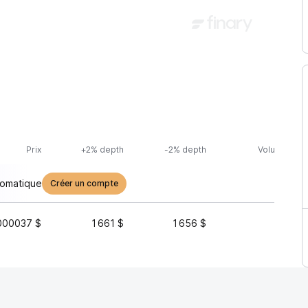
Prix
+2% depth
-2% depth
Volume (24h
tomatique
Créer un compte
000037 $
1 661 $
1 656 $
2 