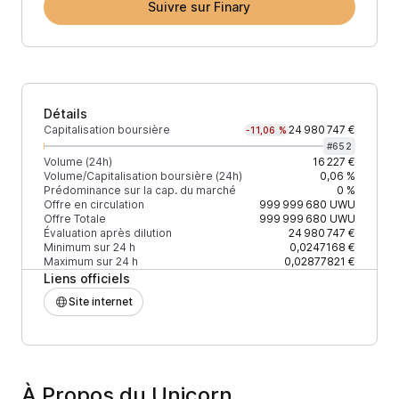
Suivre sur Finary
Détails
Capitalisation boursière
24 980 747 €
-11,06 %
#
652
Volume (24h)
16 227 €
Volume/Capitalisation boursière (24h)
0,06 %
Prédominance sur la cap. du marché
0 %
Offre en circulation
999 999 680
UWU
Offre Totale
999 999 680
UWU
Évaluation après dilution
24 980 747 €
Minimum sur 24 h
0,0247168 €
Maximum sur 24 h
0,02877821 €
Liens officiels
Site internet
À Propos du Unicorn