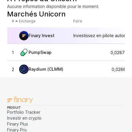
Aucune information disponible pour le moment.
Marchés Unicorn
#
Exchange
Paire
Finary Invest
Investissez en pilote automat
PumpSwap
1
0,0287870
Raydium (CLMM)
2
0,028600
PRODUIT
Portfolio Tracker
Investir en crypto
Finary Plus
Finary Pro