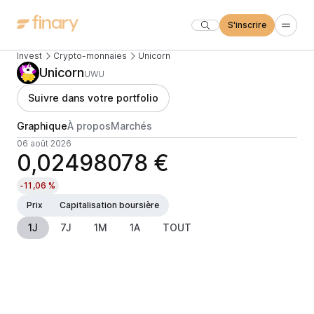
S'inscrire
Invest
Crypto-monnaies
Unicorn
Unicorn
UWU
Suivre dans votre portfolio
Graphique
À propos
Marchés
06 août 2026
0,02498078 €
-11,06 %
Prix
Capitalisation boursière
1J
7J
1M
1A
TOUT